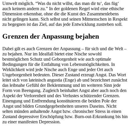
Umwelt möglich. “Was du nicht willst, das man dir tu‘, das füg‘
auch keinem andern zu.” In der goldenen Regel wird eine ethische
Dimension erkennbar, ohne die die Kunst des Zusammenlebens
nicht gelingen kann. Sich selbst und seinen Mitmenschen in Respekt
zu begegnen ist das Ziel, auf das jede Entwicklung zustreben soll.
Grenzen der Anpassung bejahen
Dabei gilt es auch Grenzen der Anpassung – für sich und die Welt –
zu bejahen. Nur im Idealfall bietet eine Nische sowohl
bestmöglichen Schutz und Geborgenheit wie auch optimale
Bedingungen für die Entfaltung von Lebensmöglichkeiten. In
Wirklichkeit wird jede Nische auch Enge und jeder Ort auch
Ungeborgenheit bedeuten. Dieser Zustand erzeugt Angst. Das Wort
leitet sich von lateinisch angustia (Enge) ab und bezeichnet zunächst
das leibnahe Gefühl der Beklemmung und im weiteren Sinn jede
Form von Beengung. Zugleich beinhaltet Angst aber auch noch den
Aspekt der Verlorenheit und des Verlustes schützender Grenzen.
Einengung und Entfremdung konstituieren die beiden Pole der
Angst und bilden Grundgegebenheiten unseres Daseins. Nicht
selten münden anhaltende Angst bzw. chronischer Stress in einen
Zustand depressiver Erschöpfung bzw. Burn-out-Erkrankung bis hin
zu einer manifesten Depression.