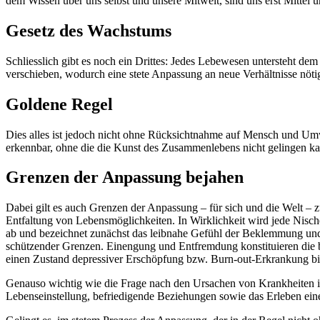
dem Wissen über uns selbst und unsere Mitwelt, sind uns erst Mittel
Gesetz des Wachstums
Schliesslich gibt es noch ein Drittes: Jedes Lebewesen untersteht
verschieben, wodurch eine stete Anpassung an neue Verhältnisse nötig
Goldene Regel
Dies alles ist jedoch nicht ohne Rücksichtnahme auf Mensch und Umwe
erkennbar, ohne die die Kunst des Zusammenlebens nicht gelingen kan
Grenzen der Anpassung bejahen
Dabei gilt es auch Grenzen der Anpassung – für sich und die Welt – 
Entfaltung von Lebensmöglichkeiten. In Wirklichkeit wird jede Nisch
ab und bezeichnet zunächst das leibnahe Gefühl der Beklemmung und 
schützender Grenzen. Einengung und Entfremdung konstituieren die b
einen Zustand depressiver Erschöpfung bzw. Burn-out-Erkrankung bis
Genauso wichtig wie die Frage nach den Ursachen von Krankheiten ist i
Lebenseinstellung, befriedigende Beziehungen sowie das Erleben ein