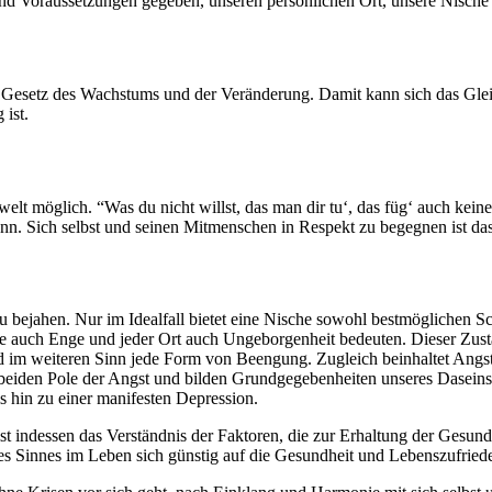
 und Voraussetzungen gegeben, unseren persönlichen Ort, unsere Nische 
 dem Gesetz des Wachstums und der Veränderung. Damit kann sich das 
 ist.
lt möglich. “Was du nicht willst, das man dir tu‘, das füg‘ auch kein
n. Sich selbst und seinen Mitmenschen in Respekt zu begegnen ist das 
zu bejahen. Nur im Idealfall bietet eine Nische sowohl bestmöglichen
e auch Enge und jeder Ort auch Ungeborgenheit bedeuten. Dieser Zustan
im weiteren Sinn jede Form von Beengung. Zugleich beinhaltet Angst 
eiden Pole der Angst und bilden Grundgegebenheiten unseres Daseins.
 hin zu einer manifesten Depression.
ndessen das Verständnis der Faktoren, die zur Erhaltung der Gesundheit
es Sinnes im Leben sich günstig auf die Gesundheit und Lebenszufried